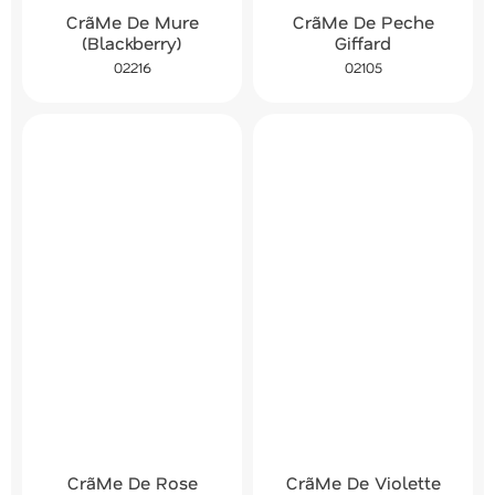
CrãMe De Mure
CrãMe De Peche
(Blackberry)
Giffard
02216
02105
CrãMe De Rose
CrãMe De Violette