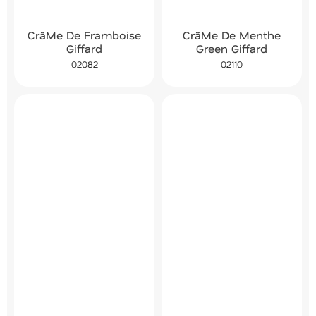
CrãMe De Framboise
CrãMe De Menthe
Giffard
Green Giffard
02082
02110