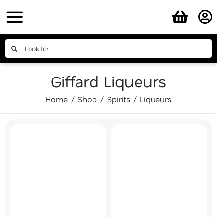
Skip
to
content
Search
for:
Giffard Liqueurs
Home
Shop
Spirits
Liqueurs