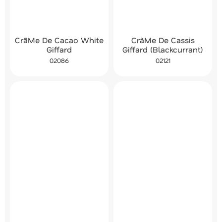
CrãMe De Cacao White
CrãMe De Cassis
Giffard
Giffard (Blackcurrant)
02086
02121