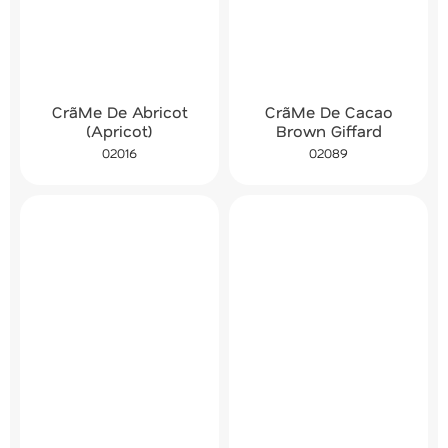
CrãMe De Abricot
CrãMe De Cacao
(Apricot)
Brown Giffard
02016
02089